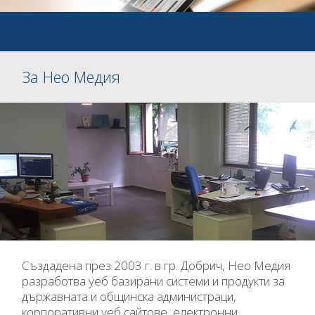
За Нео Медия
Създаденa през 2003 г. в гр. Добрич, Нео Mедия
разработва уеб базирани системи и продукти за
държавната и общинска администраци,
корпоративни уеб сайтoве, електронни