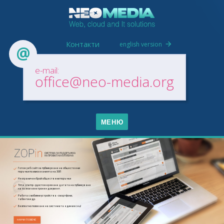
Контакти
english version
e-mail:
office@neo-media.org
МЕНЮ
СИСТЕМА ЗА ПОДДРЪЖКА
НА ПРОФИЛ НА КУПУВАЧА
Готов уеб сайт за публикуване на обществени
поръчки по изискванията на ЗОП
Неограничен брой обществени поръчки
Time stamp - удостоверяванe датата на публикуване
на всеки електронен документ.
Работа с мобилни устройства - смартфони,
таблети и др.
Безплатно ползване на системата един месец!
НАУЧИ ПОВЕЧЕ