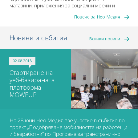
магазини, приложения за социални мрежи и
мобилни устройства, дизайн и криейтив услуги.
Повече за Нео Медия
Новини и събития
Всички новини
02.08.2018
Стартиране на
уеб-базираната
платформа
MOWEUP
На 28 юни Нео Медия взе участие в събитие по
проект „Подобряване мобилността на работещи
и безработни” по Програма за трансгранично