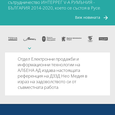
сътрудничество ИНТЕРРЕГ V-A РУМЪНИЯ -
БЪЛГАРИЯ 2014-2020, което се състоя в Русе.
Виж новината
Отдел Електронни продажби и
информационни технологии на
АЛБЕНА АД издава настоящата
референция на ДЗЗД Нео Медия в
израз на задоволството си от
съвместната работа.