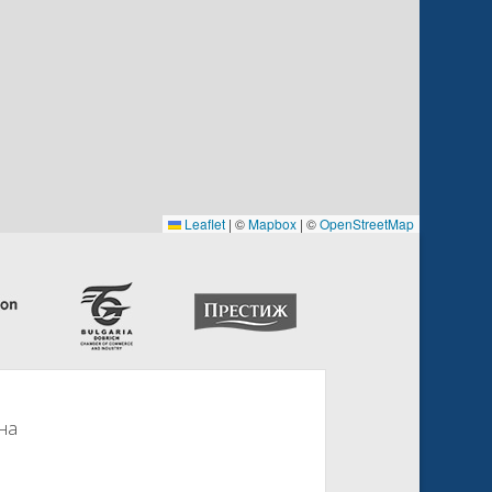
Leaflet
|
©
Mapbox
| ©
OpenStreetMap
на