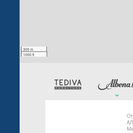
300 m
1000 ft
От
АЛ
Ме